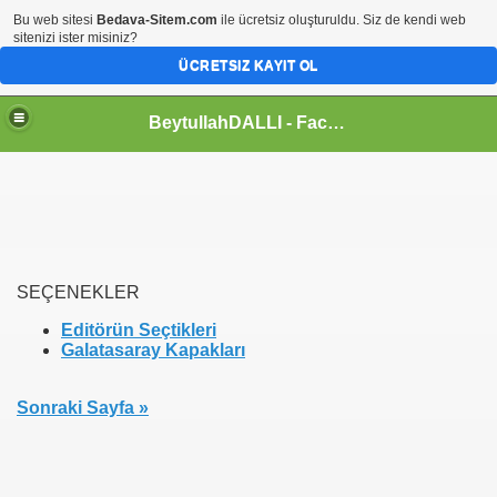
Bu web sitesi
Bedava-Sitem.com
ile ücretsiz oluşturuldu. Siz de kendi web
sitenizi ister misiniz?
ÜCRETSIZ KAYIT OL
BeytullahDALLI - Facebook Timeline Kapak Fotoğrafları
SEÇENEKLER
ri
Editörün
Seçtikleri
Galatasaray
Kapakları
aklari
aklari
Sonraki Sayfa »
apaklari sayfa 2